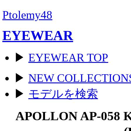
Ptolemy48
EYEWEAR
▶
EYEWEAR TOP
▶
NEW COLLECTION
▶
モデルを検索
APOLLON AP-058 K