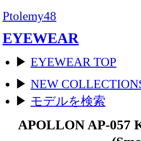
Ptolemy48
EYEWEAR
▶
EYEWEAR TOP
▶
NEW COLLECTION
▶
モデルを検索
APOLLON AP-057 K