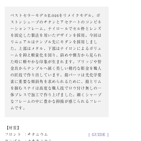
ベストセラーモデルE-046をリメイクモデル。ボ
ストンシェープのチタンとアセテートのコンビネ
ーションフレーム。ナイロールでセル枠とレンズ
を固定した製法を用いたデザインを採用。今回は
リニュアルはテンプル先にモダンを採用しまし
た。上部はメタル、下部はナイロンによるボリュ
ームを抑え軽量化を図り、斜めや側方から見られ
た時に軽やかな印象が生まれます。ブリッジや智
金具からテンプルへ続く美しい精巧な彫金を職人
の匠技で作り出しています。鎧パーツは光化学要
素に重要な傾斜角を求められるために、鎧とリム
を掴むステイは高度な職人技でロウ付け無しの一
体プレスで加工で作り上げました。細くシャープ
なフレームの中に豊かな抑揚が感じられるフレー
ムです。
材質
フロント
チタニウム
[ GUIDE ]