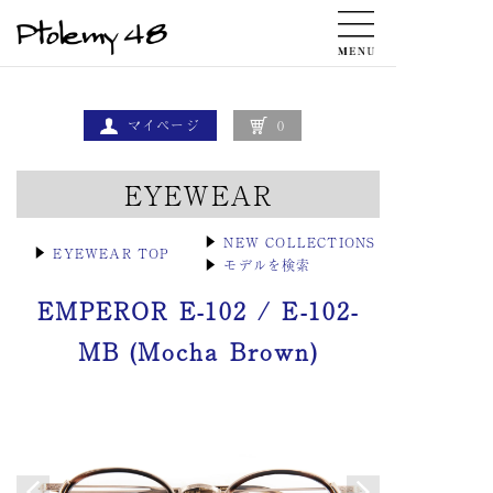
マイページ
0
EYEWEAR
▶
NEW COLLECTIONS
▶
EYEWEAR TOP
▶
モデルを検索
EMPEROR E-102 / E-102-
MB (Mocha Brown)