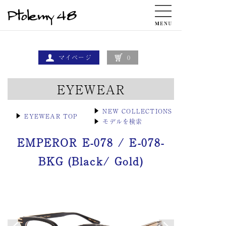
マイページ
0
EYEWEAR
▶
NEW COLLECTIONS
▶
EYEWEAR TOP
▶
モデルを検索
EMPEROR E-078 / E-078-
BKG (Black/ Gold)