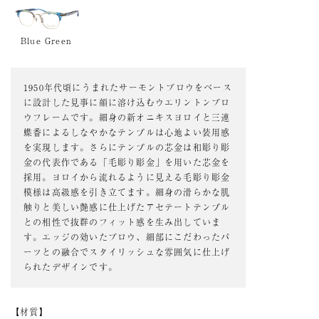
Blue Green
1950年代頃にうまれたサーモントブロウをベース
に設計した見事に顔に溶け込むウエリントンブロ
ウフレームです。細身の新オニキスヨロイと三連
蝶番によるしなやかなテンプルは心地よい装用感
を実現します。さらにテンプルの芯金は和彫り彫
金の代表作である「毛彫り彫金」を用いた芯金を
採用。ヨロイから流れるように見える毛彫り彫金
模様は高級感を引き立てます。細身の滑らかな肌
触りと美しい艶感に仕上げたアセテートテンプル
との相性で抜群のフィット感を生み出していま
す。エッジの効いたブロウ、細部にこだわったパ
ーツとの融合でスタイリッシュな雰囲気に仕上げ
られたデザインです。
材質