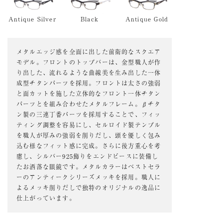
Antique Silver
Black
Antique Gold
メタルエッジ感を全面に出した前衛的なスクエア
モデル。フロントのトップバーは、金型職人が作
り出した、流れるような曲線美を生み出した一体
成型チタンパーツを採用。フロントは太さの強弱
と面カットを施した立体的なフロント一体チタン
パーツとを組み合わせたメタルフレーム。βチタ
ン製の三連丁番パーツを採用することで、フィッ
ティング調整を容易にし、セルロイド製テンプル
を職人が厚みの強弱を削りだし、頭を優しく包み
込む様なフィット感に完成。さらに後方重心を考
慮し、シルバー925飾りをエンドピースに装備し
たお洒落な眼鏡です。メタルカラーはベストセラ
ーのアンティークシリーズメッキを採用。職人に
よるメッキ削りだしで独特のオリジナルの逸品に
仕上がっています。