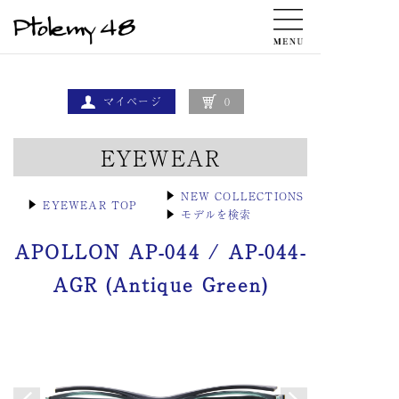
マイページ
0
EYEWEAR
▶
NEW COLLECTIONS
▶
EYEWEAR TOP
▶
モデルを検索
APOLLON AP-044 / AP-044-
AGR (Antique Green)