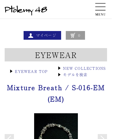
マイページ
0
EYEWEAR
▶
NEW COLLECTIONS
▶
EYEWEAR TOP
▶
モデルを検索
Mixture Breath / S-016-EM
(EM)