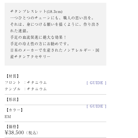
チタンブレスレット(18.3cm)
一つひとつのチェーンにも、職人の思い出を。
それは、身につける願いを描くように、作り出さ
れた連鎖。
手足の血流促進に絶大な効果！
手足の冷え性の方にお勧めです。
日本のメーカーで生産されたノンアレルギー・国
産チタンアクセサリー
材質
フロント
チタニウム
[ GUIDE ]
テンプル
チタニウム
形状
[ GUIDE ]
カラー
EM
価格
¥38,500
（税込）