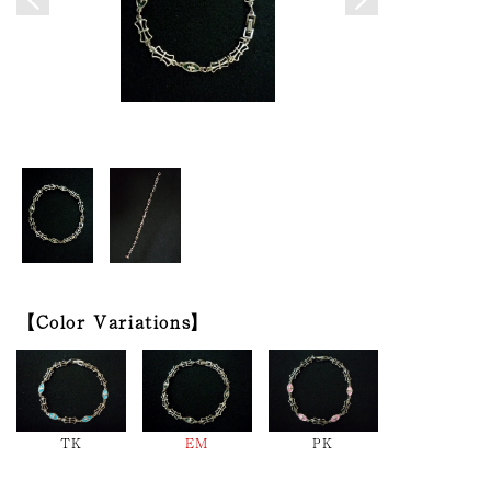
Color Variations
TK
EM
PK