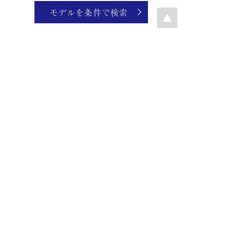
モデルを条件で検索
GUIDE
Ptolemy48 は、
あなたのメガネ選びをサポートします。