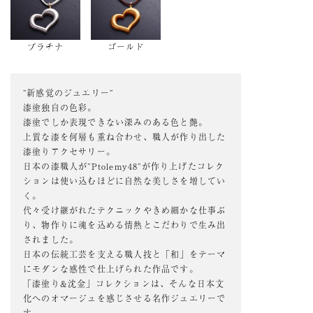
プラチナ
ゴールド
”新感覚のジュエリー”
漆塗独自の色彩。
漆塗でしか表現できない深みのある色と艶。
上質な漆を何層も重ね合わせ、職人が作り出した
漆塗りアクセサリー。
日本の漆職人が”Ptolemy48”が作り上げたコレク
ションは使い込むほどに自然な美しさを増してい
く。
代々受け継がれたテクニックやきめ細かな仕事ぶ
り、物作りに魂を込める情熱とこだわりで生み出
されました。
日本の伝統工芸を支える職人技と「和」をテーマ
にモダンな感性で仕上げられた作品です。
「漆塗り&沈金」コレクションは、そんな日本文
化へのオマージュを感じさせる名作ジュエリーで
す。