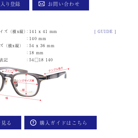
に入り登録
お問い合わせ
イズ（横x縦）
141 x 41 mm
[ GUIDE ]
140 mm
ズ（横x縦）
54 x 36 mm
18 mm
表記
54□18 140
を見る
購入ガイドはこちら