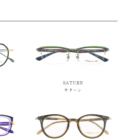
SATURN
サターン