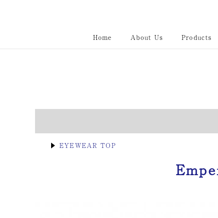
Home
About Us
Products
▶
EYEWEAR TOP
Emper